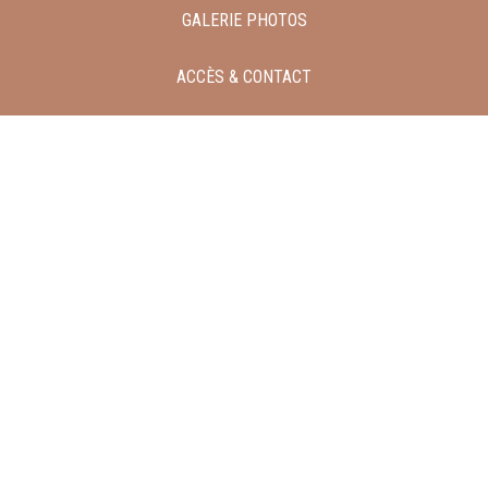
GALERIE PHOTOS
ACCÈS & CONTACT
« Découvrez notre Resto Outdoor
insolite : Cabane Café. Des
produits locaux et bio pour le
plaisir de vos papilles. »
« Découvrez nos gîtes de charme
écolos et bio et nos espaces SPA